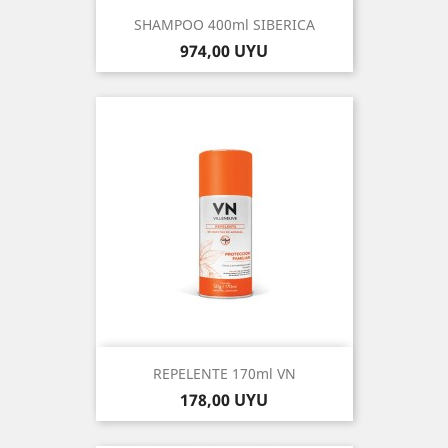
SHAMPOO 400ml SIBERICA
Precio
974,00 UYU
REPELENTE 170ml VN
Precio
178,00 UYU