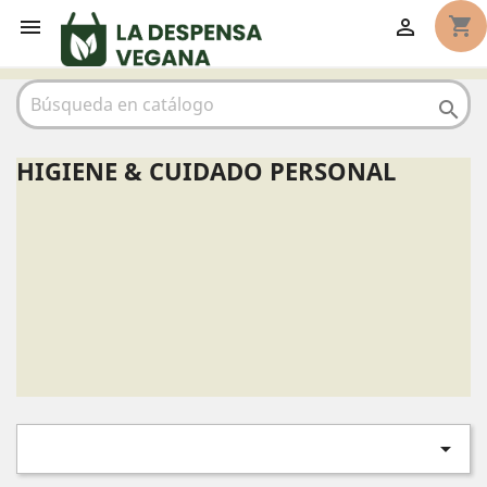
shopping_cart



HIGIENE & CUIDADO PERSONAL
