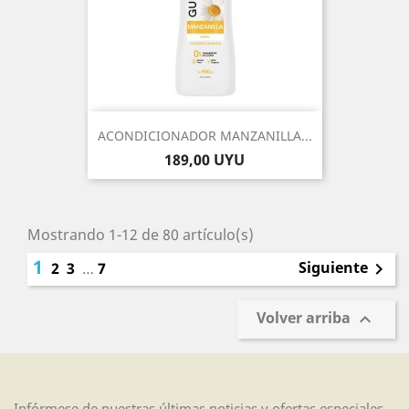
ACONDICIONADOR MANZANILLA...
Precio
189,00 UYU
Mostrando 1-12 de 80 artículo(s)
1
Siguiente
2
3
…
7

Volver arriba

Infórmese de nuestras últimas noticias y ofertas especiales