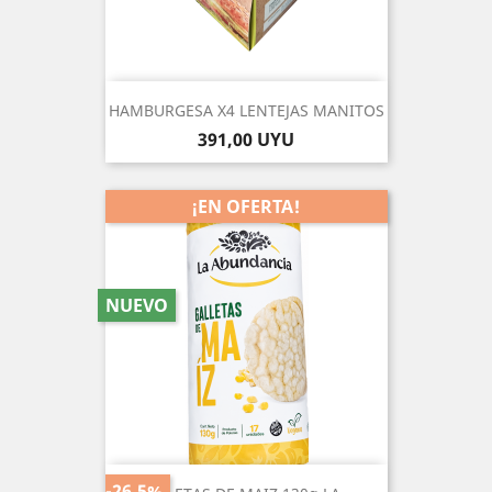
HAMBURGESA X4 LENTEJAS MANITOS
Precio
391,00 UYU
¡EN OFERTA!
NUEVO
-26,5%