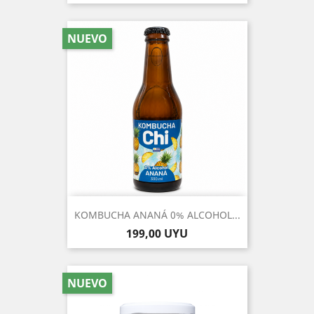
NUEVO
KOMBUCHA ANANÁ 0% ALCOHOL...
Precio
199,00 UYU
NUEVO