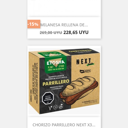
-15%
MILANESA RELLENA DE...
Precio
Precio
228,65 UYU
269,00 UYU
base
CHORIZO PARRILLERO NEXT X3...