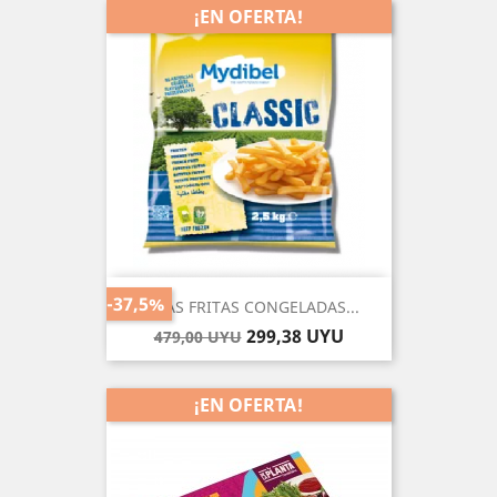
¡EN OFERTA!
-37,5%
PAPAS FRITAS CONGELADAS...
Precio
Precio
299,38 UYU
479,00 UYU
base
¡EN OFERTA!