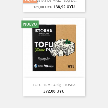
GALLETAS DE MAIZ 130g LA...
Precio
Precio
138,92 UYU
189,00 UYU
base
NUEVO
TOFU FIRME 450g ETOSHA
Precio
372,00 UYU