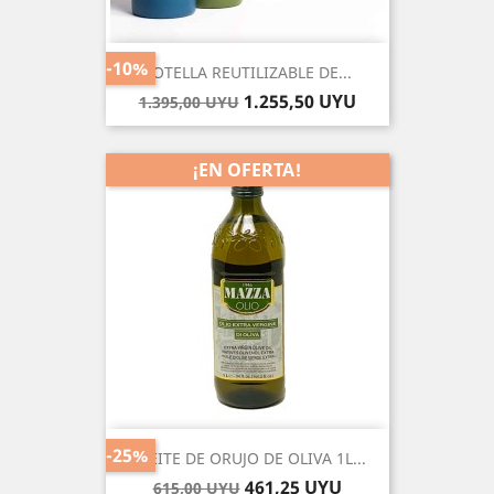
-10%
BOTELLA REUTILIZABLE DE...
Precio
Precio
1.255,50 UYU
1.395,00 UYU
base
¡EN OFERTA!
-25%
ACEITE DE ORUJO DE OLIVA 1L...
Precio
Precio
461,25 UYU
615,00 UYU