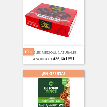
-10%
DATILES MEDJOUL NATURALES...
Precio
Precio
426,60 UYU
474,00 UYU
base
¡EN OFERTA!