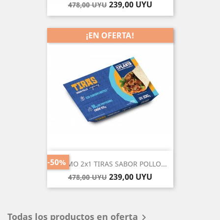
Precio
Precio
239,00 UYU
478,00 UYU
base
¡EN OFERTA!
-50%
PROMO 2x1 TIRAS SABOR POLLO...
Precio
Precio
239,00 UYU
478,00 UYU
base
Todas los productos en oferta
