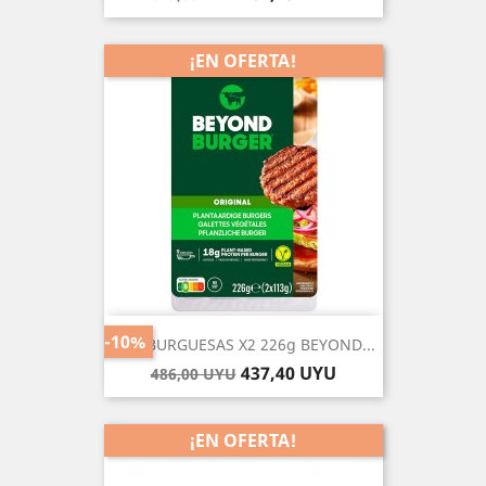
base
¡EN OFERTA!
-10%
HAMBURGUESAS X2 226g BEYOND...
Precio
Precio
437,40 UYU
486,00 UYU
base
¡EN OFERTA!