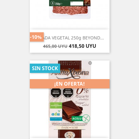
-10%
PICADA VEGETAL 250g BEYOND...
Precio
Precio
418,50 UYU
465,00 UYU
base
SIN STOCK
¡EN OFERTA!