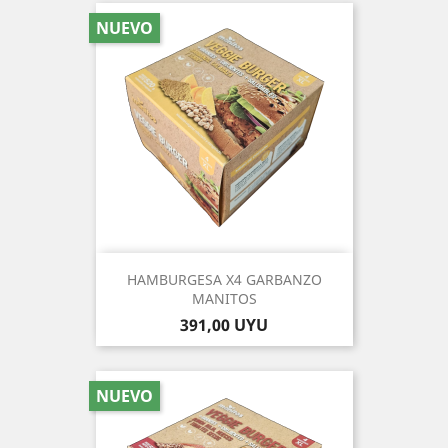
NUEVO
HAMBURGESA X4 GARBANZO
MANITOS
Precio
391,00 UYU
NUEVO