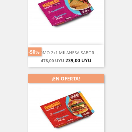
-50%
PROMO 2x1 MILANESA SABOR...
Precio
Precio
239,00 UYU
478,00 UYU
base
¡EN OFERTA!