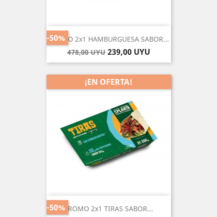
-50%
PROMO 2x1 HAMBURGUESA SABOR...
Precio
Precio
239,00 UYU
478,00 UYU
base
¡EN OFERTA!
-50%
PROMO 2x1 TIRAS SABOR...