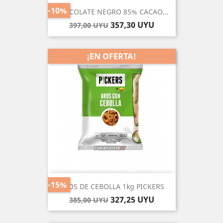
-10%
CHOCOLATE NEGRO 85% CACAO...
Precio
Precio
357,30 UYU
397,00 UYU
base
¡EN OFERTA!
-15%
AROS DE CEBOLLA 1kg PICKERS
Precio
Precio
327,25 UYU
385,00 UYU
base