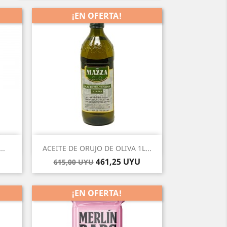
¡EN OFERTA!
-25%
Vista rápida

..
ACEITE DE ORUJO DE OLIVA 1L...
Precio
Precio
461,25 UYU
615,00 UYU
base
¡EN OFERTA!