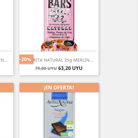
Vista rápida

-20%
N...
BARRITA NATURAL 35g MERLIN...
Precio
Precio
63,20 UYU
79,00 UYU
base
¡EN OFERTA!