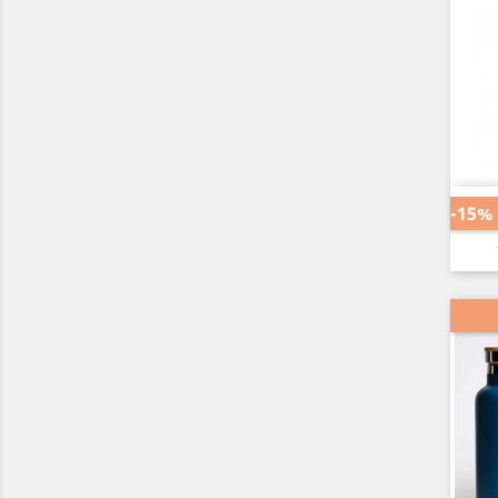
-15%
AR