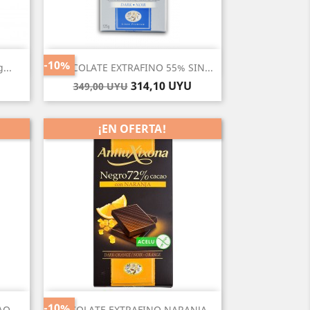
Vista rápida

-10%
...
CHOCOLATE EXTRAFINO 55% SIN...
Precio
Precio
314,10 UYU
349,00 UYU
base
¡EN OFERTA!
Vista rápida

-10%
O...
CHOCOLATE EXTRAFINO NARANJA...