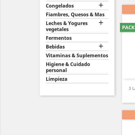

Congelados
Fiambres, Quesos & Mas
-20%

Leches & Yogures
PACK
vegetales
Fermentos

Bebidas
Vitaminas & Suplementos
Higiene & Cuidado
personal
Limpieza
3 