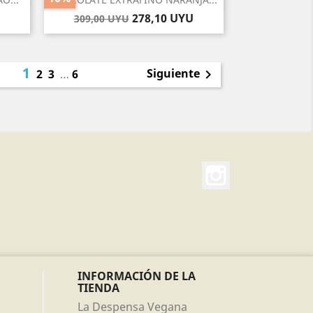
Precio
Precio
278,10 UYU
309,00 UYU
base
1
Siguiente
2
3
…
6

Instagram
INFORMACIÓN DE LA
TIENDA
La Despensa Vegana