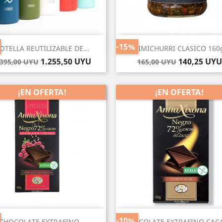
Vista rápida
Vista rápida


-15%
OTELLA REUTILIZABLE DE...
CHIMICHURRI CLASICO 160g
Fuego
Agua
Eter
Tierra
Aire
recio
Precio
Precio
Precio
1.255,50 UYU
140,25 UYU
.395,00 UYU
165,00 UYU
ase
base
¡EN OFERTA!
¡EN OFERTA!
Vista rápida
Vista rápida


-10%
CHOCOLATE EXTRAFINO...
CHOCOLATE EXTRAFINO CACA