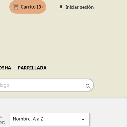
shopping_cart

Carrito
(0)
Iniciar sesión
OSHA
PARRILLADA

nar
Nombre, A a Z

or: