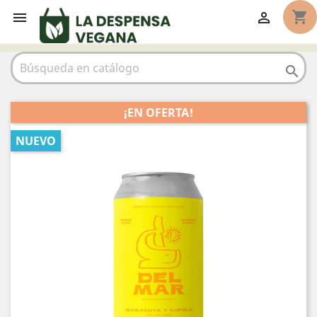
shopping_cart



¡EN OFERTA!
NUEVO