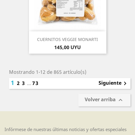
CUERNITOS VEGGIE MONARTI
Precio
145,00 UYU
Mostrando 1-12 de 865 artículo(s)
1
Siguiente
2
3
…
73

Volver arriba

Infórmese de nuestras últimas noticias y ofertas especiales