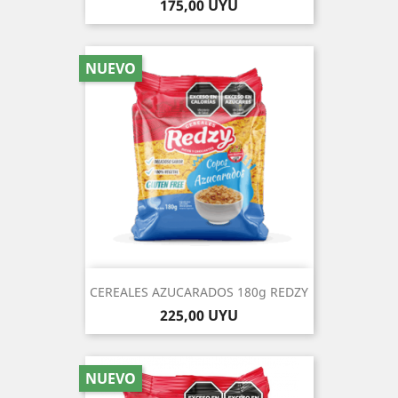
Precio
175,00 UYU
NUEVO
CEREALES AZUCARADOS 180g REDZY
Precio
225,00 UYU
NUEVO