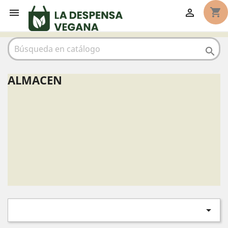
shopping_cart



ALMACEN
