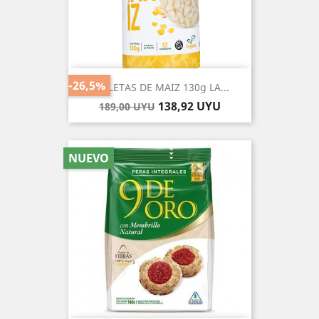
-26,5%
GALLETAS DE MAIZ 130g LA...
Precio
Precio
138,92 UYU
189,00 UYU
base
NUEVO