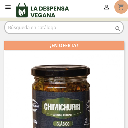
shopping_cart



¡EN OFERTA!