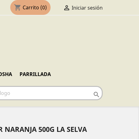
shopping_cart

Carrito
(0)
Iniciar sesión
OSHA
PARRILLADA

 NARANJA 500G LA SELVA