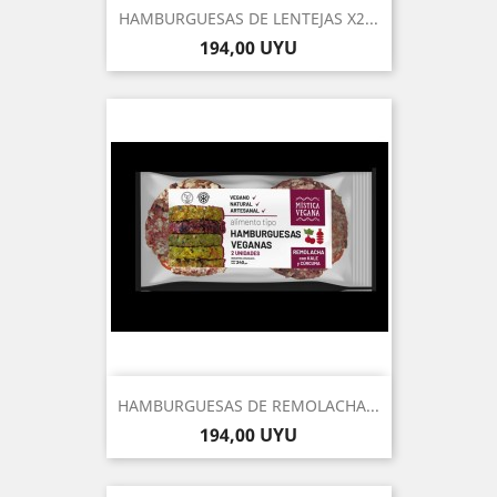
HAMBURGUESAS DE LENTEJAS X2...
Precio
194,00 UYU
HAMBURGUESAS DE REMOLACHA...
Precio
194,00 UYU