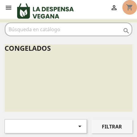
shopping_cart



CONGELADOS

FILTRAR