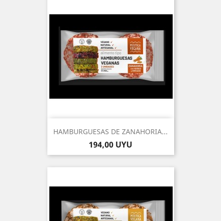
HAMBURGUESAS DE ZANAHORIA...
Precio
194,00 UYU