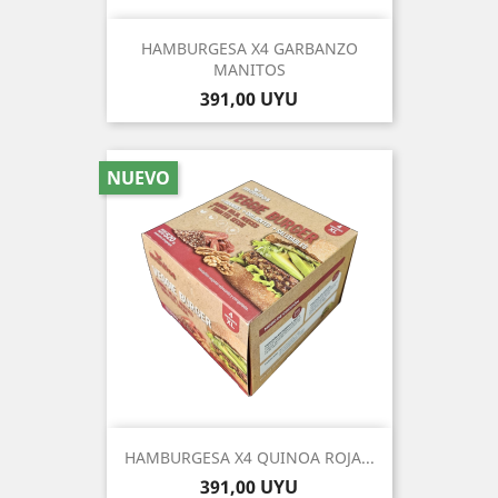
HAMBURGESA X4 GARBANZO
MANITOS
Precio
391,00 UYU
NUEVO
HAMBURGESA X4 QUINOA ROJA...
Precio
391,00 UYU