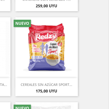
Precio
259,00 UYU
NUEVO
Vista rápida

A...
CEREALES SIN AZÚCAR SPORT...
Precio
175,00 UYU
NUEVO