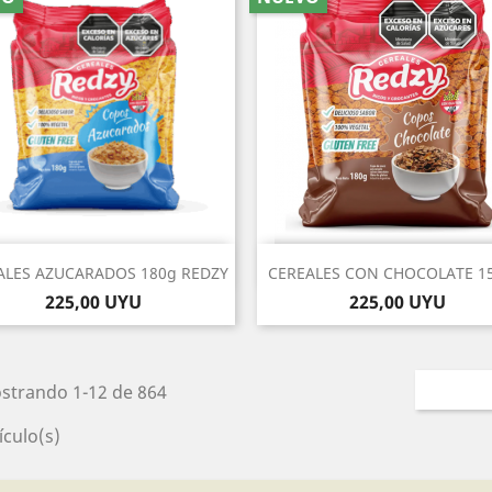
Vista rápida
Vista rápida


ALES AZUCARADOS 180g REDZY
CEREALES CON CHOCOLATE 15
Precio
Precio
225,00 UYU
225,00 UYU
strando 1-12 de 864
ículo(s)