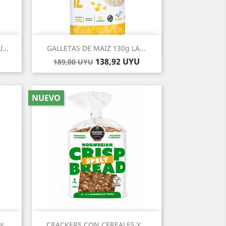
Vista rápida

...
GALLETAS DE MAIZ 130g LA...
Precio
Precio
138,92 UYU
189,00 UYU
base
NUEVO
Vista rápida

...
CRACKERS CON CEREALES Y...