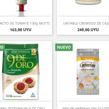
Vista rápida
Vista rápida


ACTO DE TOMATE 130g MUTTI
UNTABLE CREMOSO DE CAJU
Precio
Precio
163,00 UYU
249,00 UYU
VO
NUEVO
Vista rápida
Vista rápida


EPAS INTEGRALES 9 DE ORO
MIX DE HARINAS SIN GLUTEN