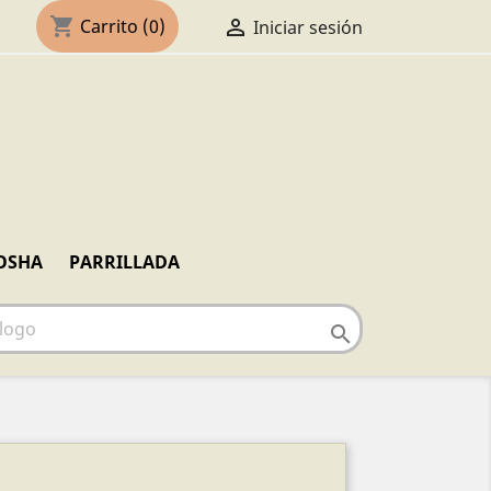
shopping_cart

Carrito
(0)
Iniciar sesión
OSHA
PARRILLADA
