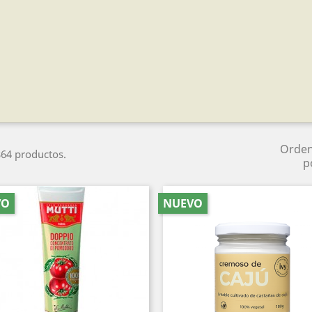
Orde
64 productos.
p
VO
NUEVO