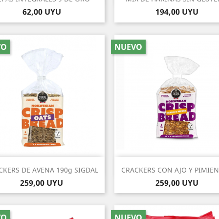
Precio
Precio
62,00 UYU
194,00 UYU
VO
NUEVO
Vista rápida
Vista rápida


CKERS DE AVENA 190g SIGDAL
CRACKERS CON AJO Y PIMIENT
Precio
Precio
259,00 UYU
259,00 UYU
VO
NUEVO