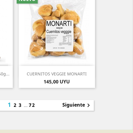
Vista rápida

0g...
CUERNITOS VEGGIE MONARTI
Precio
145,00 UYU
1
Siguiente
2
3
…
72
