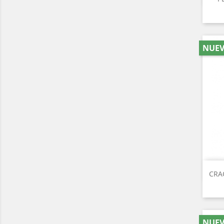
NUE
CRA
NUE