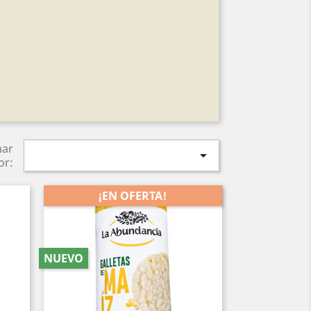
nar

or:
¡EN OFERTA!
-26,5%
NUEVO