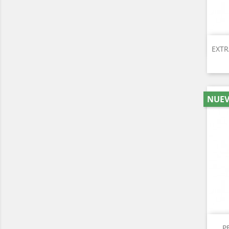
EXTR
NUE
P