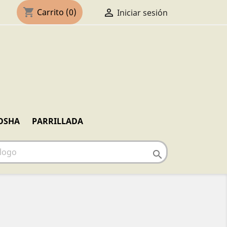
shopping_cart

Carrito
(0)
Iniciar sesión
OSHA
PARRILLADA
