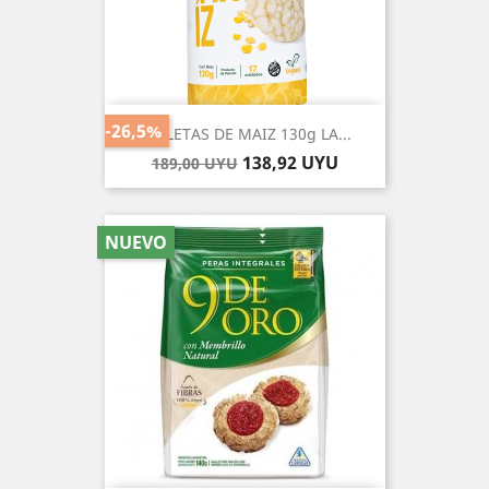
-26,5%
GALLETAS DE MAIZ 130g LA...
Precio
Precio
138,92 UYU
189,00 UYU
base
NUEVO