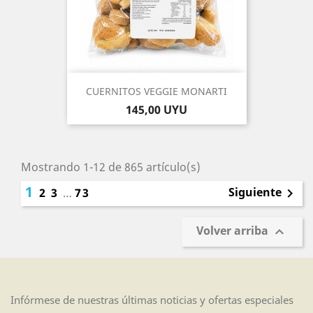
CUERNITOS VEGGIE MONARTI
Precio
145,00 UYU
Mostrando 1-12 de 865 artículo(s)
1
Siguiente
2
3
…
73

Volver arriba

Infórmese de nuestras últimas noticias y ofertas especiales