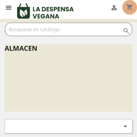
shopping_cart



ALMACEN
