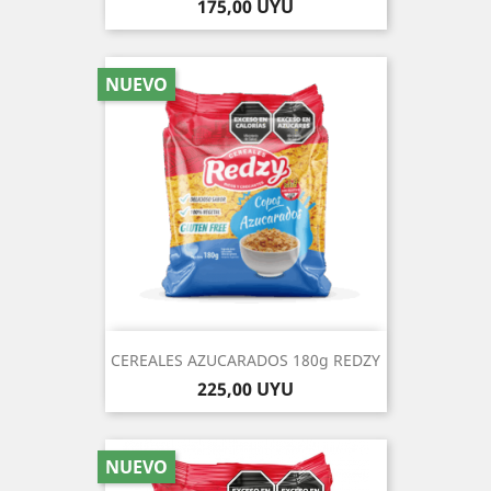
Precio
175,00 UYU
NUEVO
CEREALES AZUCARADOS 180g REDZY
Precio
225,00 UYU
NUEVO