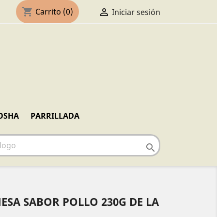
shopping_cart

Carrito
(0)
Iniciar sesión
OSHA
PARRILLADA

ESA SABOR POLLO 230G DE LA