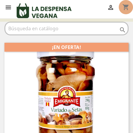
shopping_cart



¡EN OFERTA!