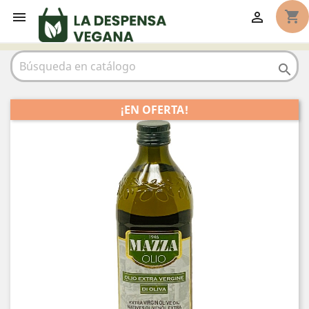
shopping_cart



¡EN OFERTA!