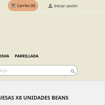
shopping_cart

Carrito
(0)
Iniciar sesión
OSHA
PARRILLADA

ESAS X8 UNIDADES BEANS