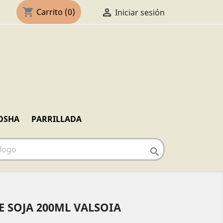
shopping_cart

Carrito
(0)
Iniciar sesión
OSHA
PARRILLADA

E SOJA 200ML VALSOIA