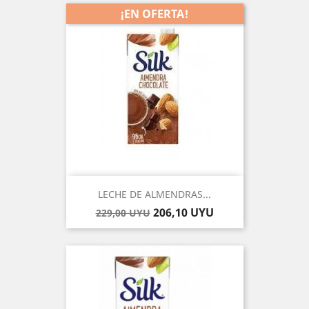
¡EN OFERTA!
-10%
LECHE DE ALMENDRAS...
Precio
Precio
206,10 UYU
229,00 UYU
base