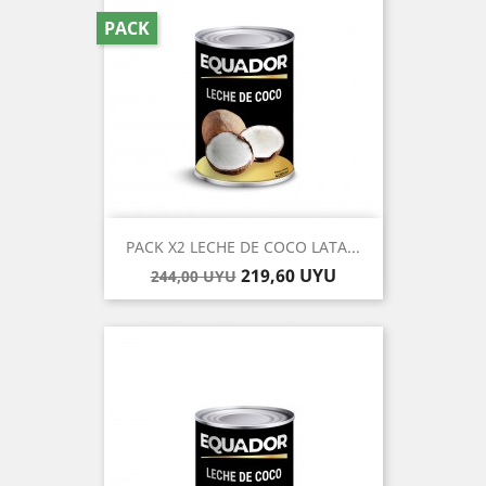
PACK
PACK X2 LECHE DE COCO LATA...
Precio
Precio
219,60 UYU
244,00 UYU
base