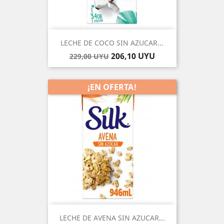
LECHE DE COCO SIN AZUCAR...
Precio
Precio
206,10 UYU
229,00 UYU
base
¡EN OFERTA!
-10%
LECHE DE AVENA SIN AZUCAR...