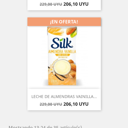
Precio
Precio
206,10 UYU
229,00 UYU
base
¡EN OFERTA!
-10%
LECHE DE ALMENDRAS VAINILLA...
Precio
Precio
206,10 UYU
229,00 UYU
base
Mostrando 13-24 de 35 artículo(s)