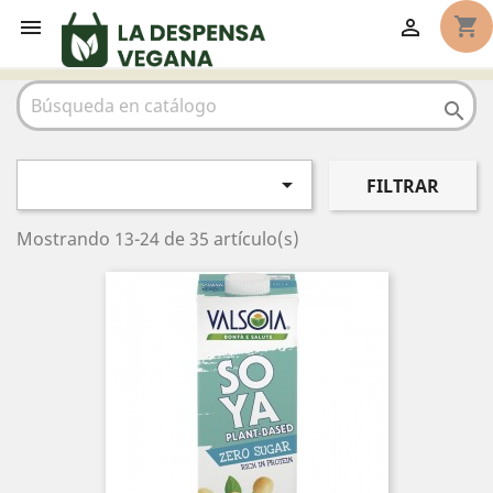
shopping_cart




FILTRAR
Mostrando 13-24 de 35 artículo(s)