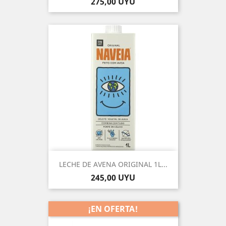
Precio
275,00 UYU
LECHE DE AVENA ORIGINAL 1L...
Precio
245,00 UYU
¡EN OFERTA!
-10%