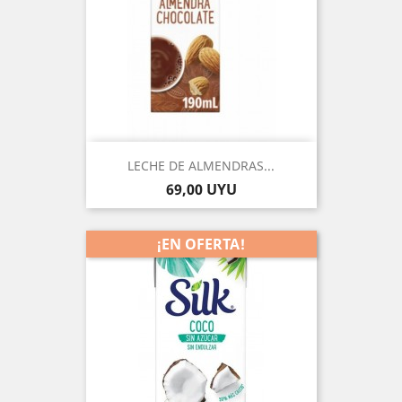
LECHE DE ALMENDRAS...
Precio
69,00 UYU
¡EN OFERTA!
-10%